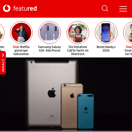
ten
Deal
: Netflix
Samsung Galaxy
Die Vodafone
Beste Handys
Deal
e
günstiger
S26: Alle Preise
CallYa-Tarife im
2026
Smar
bekommen
Überblick
bei 
INHALT