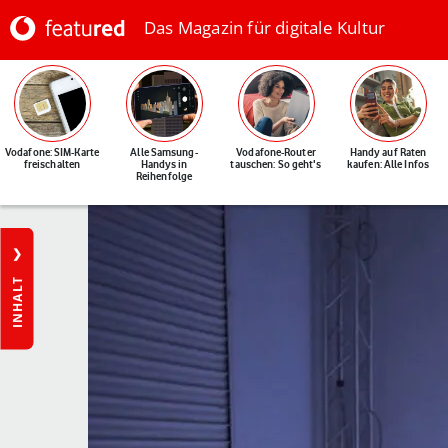
Das Magazin für digitale Kultur
Vodafone: SIM-Karte
Alle Samsung-
Vodafone-Router
Handy auf Raten
freischalten
Handys in
tauschen: So geht's
kaufen: Alle Infos
Reihenfolge
INHALT