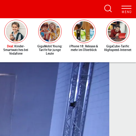
Deal
: Kinder-
GigaMobil Young:
iPhone 18: Release &
GigaCube-Tarife:
Smartwatches bei
Tarife für junge
mehr im Überblick
Highspeed-Internet
Vodafone
Leute