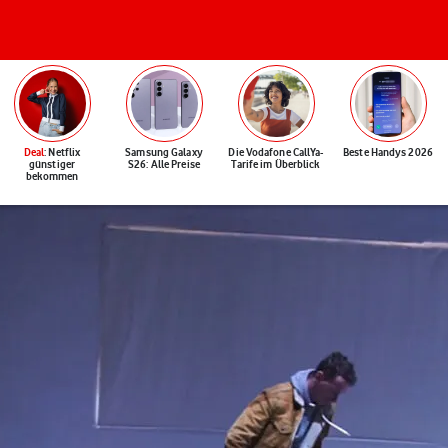
Deal
: Netflix
Samsung Galaxy
Die Vodafone CallYa-
Beste Handys 2026
günstiger
S26: Alle Preise
Tarife im Überblick
bekommen