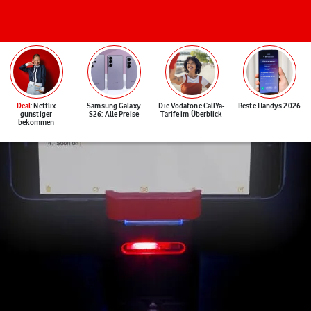
Deal
: Netflix
Samsung Galaxy
Die Vodafone CallYa-
Beste Handys 2026
günstiger
S26: Alle Preise
Tarife im Überblick
bekommen