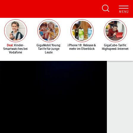
Deal
: Kinder-
GigaMobil Young:
iPhone 18: Release &
GigaCube-Tarife:
Smartwatches bei
Tarife für junge
mehr im Überblick
Highspeed-Internet
Vodafone
Leute