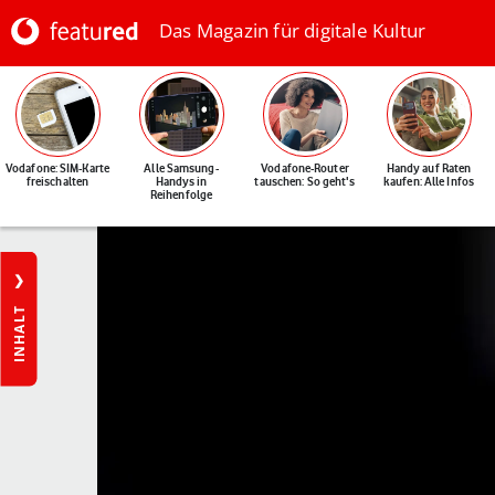
Das Magazin für digitale Kultur
Vodafone: SIM-Karte
Alle Samsung-
Vodafone-Router
Handy auf Raten
freischalten
Handys in
tauschen: So geht's
kaufen: Alle Infos
Reihenfolge
INHALT