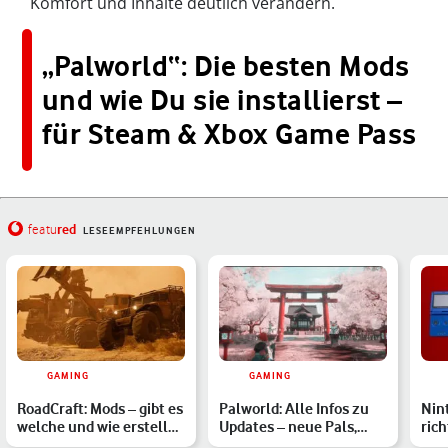
Komfort und Inhalte deutlich verändern.
„Palworld“: Die besten Mods
und wie Du sie installierst –
für Steam & Xbox Game Pass
red
featu
LESEEMPFEHLUNGEN
GAMING
GAMING
RoadCraft: Mods – gibt es
Palworld: Alle Infos zu
Nin
welche und wie erstelle
Updates – neue Pals,
ric
ich eigene?
Gebiete, Bosse und m…
nac