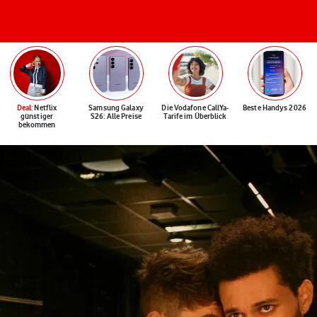
Deal
: Netflix
Samsung Galaxy
Die Vodafone CallYa-
Beste Handys 2026
günstiger
S26: Alle Preise
Tarife im Überblick
bekommen