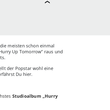
l die meisten schon einmal
 „Hurry Up Tomorrow“ raus und
ts.
llt der Popstar wohl eine
rfährst Du hier.
chstes
Studioalbum „Hurry