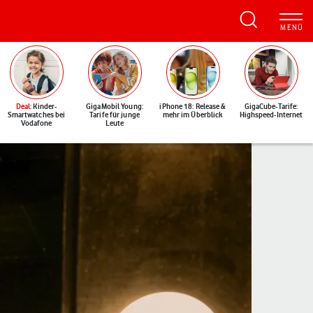
Deal
: Kinder-
GigaMobil Young:
iPhone 18: Release &
GigaCube-Tarife:
Smartwatches bei
Tarife für junge
mehr im Überblick
Highspeed-Internet
Vodafone
Leute