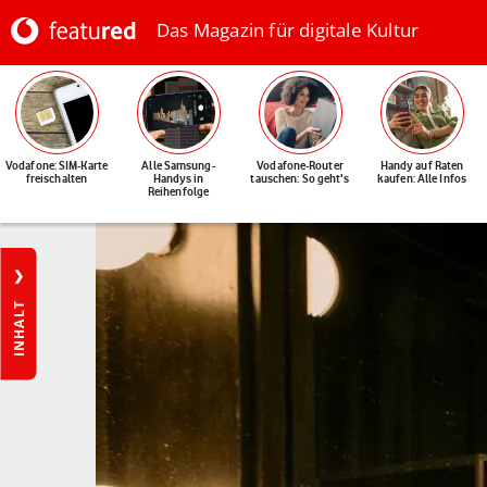
Das Magazin für digitale Kultur
Vodafone: SIM-Karte
Alle Samsung-
Vodafone-Router
Handy auf Raten
freischalten
Handys in
tauschen: So geht's
kaufen: Alle Infos
Reihenfolge
INHALT