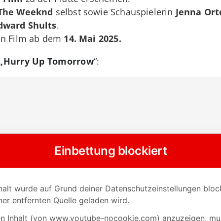
The Weeknd
selbst sowie Schauspielerin
Jenna Ort
dward Shults
.
en Film ab dem
14. Mai 2025.
u „Hurry Up Tomorrow
“: