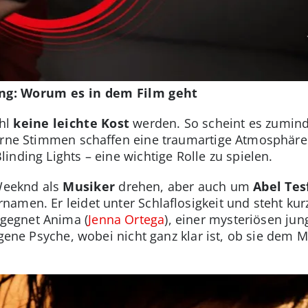
g: Worum es in dem Film geht
ohl
keine leichte Kost
werden. So scheint es zuminde
erne Stimmen schaffen eine traumartige Atmosphäre
nding Lights – eine wichtige Rolle zu spielen.
 Weeknd als
Musiker
drehen, aber auch um
Abel Tes
amen. Er leidet unter Schlaflosigkeit und steht kur
gegnet Anima (
Jenna Ortega
), einer mysteriösen jun
igene Psyche, wobei nicht ganz klar ist, ob sie dem