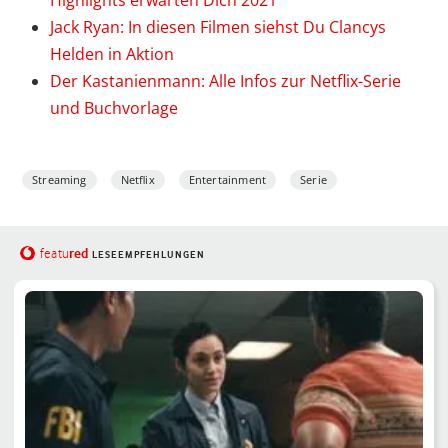
Highlights erwarten Dich 2021
Jack Ryan: In diesen Filmen siehst Du Clancys
Helden in Aktion
Der Kastanienmann: Alle Infos zur Netflix-Serie
und Buchvorlage
Streaming
Netflix
Entertainment
Serie
red
featu
LESEEMPFEHLUNGEN