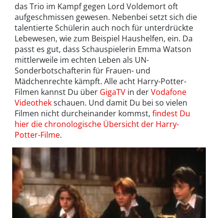
das Trio im Kampf gegen Lord Voldemort oft
aufgeschmissen gewesen. Nebenbei setzt sich die
talentierte Schülerin auch noch für unterdrückte
Lebewesen, wie zum Beispiel Haushelfen, ein. Da
passt es gut, dass Schauspielerin Emma Watson
mittlerweile im echten Leben als UN-
Sonderbotschafterin für Frauen- und
Mädchenrechte kämpft. Alle acht Harry-Potter-
Filmen kannst Du über
GigaTV
in der
Vodafone
Videothek
schauen. Und damit Du bei so vielen
Filmen nicht durcheinander kommst,
findest Du
hier die chronologische Übersicht der Harry-
Potter-Filme
.