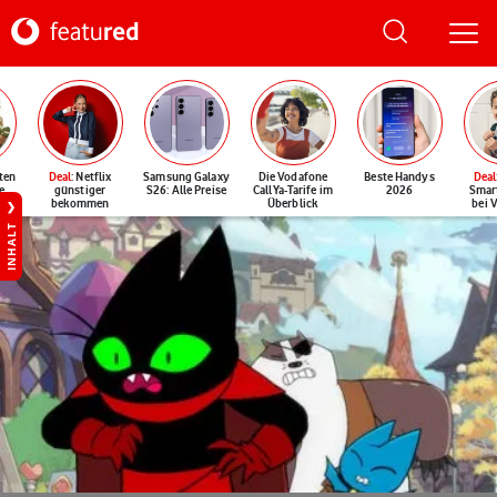
ten
Deal
: Netflix
Samsung Galaxy
Die Vodafone
Beste Handys
Deal
e
günstiger
S26: Alle Preise
CallYa-Tarife im
2026
Smar
bekommen
Überblick
bei 
INHALT