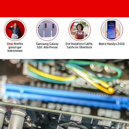
Deal
: Netflix
Samsung Galaxy
Die Vodafone CallYa-
Beste Handys 2026
günstiger
S26: Alle Preise
Tarife im Überblick
bekommen