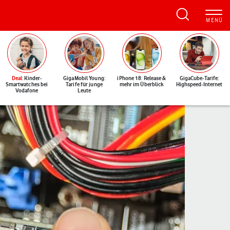
Deal
: Kinder-
GigaMobil Young:
iPhone 18: Release &
GigaCube-Tarife:
Smartwatches bei
Tarife für junge
mehr im Überblick
Highspeed-Internet
Vodafone
Leute