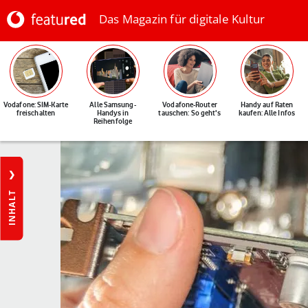
Das Magazin für digitale Kultur
Vodafone: SIM-Karte
Alle Samsung-
Vodafone-Router
Handy auf Raten
freischalten
Handys in
tauschen: So geht's
kaufen: Alle Infos
Reihenfolge
INHALT