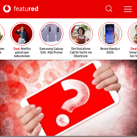
ten
Deal
: Netflix
Samsung Galaxy
Die Vodafone
Beste Handys
Deal
e
günstiger
S26: Alle Preise
CallYa-Tarife im
2026
Smar
bekommen
Überblick
bei 