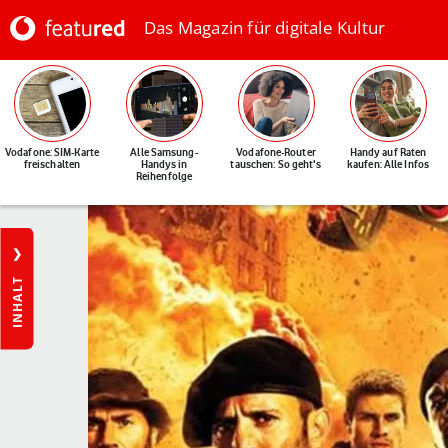
Das Magazin für digitale Kultur
Vodafone: SIM-Karte
Alle Samsung-
Vodafone-Router
Handy auf Raten
freischalten
Handys in
tauschen: So geht's
kaufen: Alle Infos
Reihenfolge
INHALT