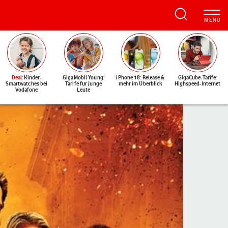
Deal
: Kinder-
GigaMobil Young:
iPhone 18: Release &
GigaCube-Tarife:
Smartwatches bei
Tarife für junge
mehr im Überblick
Highspeed-Internet
Vodafone
Leute