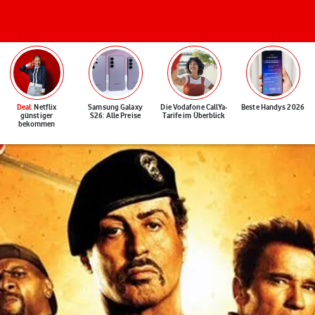
Deal
: Netflix
Samsung Galaxy
Die Vodafone CallYa-
Beste Handys 2026
günstiger
S26: Alle Preise
Tarife im Überblick
bekommen