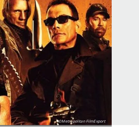
©Metropolitan FilmExport