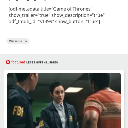
[odf-metadata title="Game of Thrones"
show_trailer="true" show_description="true"
odf_tmdb_id="s1399" show_button="true"]
Wissen-Fun
red
featu
LESEEMPFEHLUNGEN