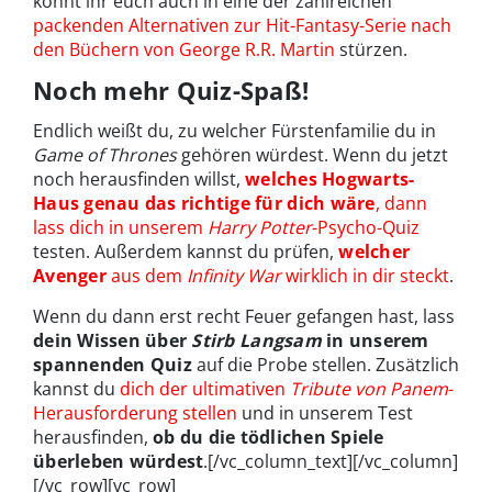
könnt ihr euch auch in eine der zahlreichen
packenden Alternativen zur Hit-Fantasy-Serie nach
den Büchern von George R.R. Martin
stürzen.
Noch mehr Quiz-Spaß!
Endlich weißt du, zu welcher Fürstenfamilie du in
Game of Thrones
gehören würdest. Wenn du jetzt
noch herausfinden willst,
welches Hogwarts-
Haus genau das richtige für dich wäre
, dann
lass dich in unserem
Harry Potter
-Psycho-Quiz
testen. Außerdem kannst du prüfen,
welcher
Avenger
aus dem
Infinity War
wirklich in dir steckt
.
Wenn du dann erst recht Feuer gefangen hast, lass
dein Wissen über
Stirb Langsam
in unserem
spannenden Quiz
auf die Probe stellen. Zusätzlich
kannst du
dich der ultimativen
Tribute von Panem
-
Herausforderung stellen
und in unserem Test
herausfinden,
ob du die tödlichen Spiele
überleben würdest
.[/vc_column_text][/vc_column]
[/vc_row][vc_row]