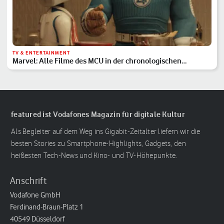
TV & ENTERTAINMENT
Marvel: Alle Filme des MCU in der chronologischen
Reihenfolge
featured ist Vodafones Magazin für digitale Kultur
Als Begleiter auf dem Weg ins Gigabit-Zeitalter liefern wir die
besten Stories zu Smartphone-Highlights, Gadgets, den
heißesten Tech-News und Kino- und TV-Höhepunkte.
Anschrift
Vodafone GmbH
Ferdinand-Braun-Platz 1
40549 Düsseldorf