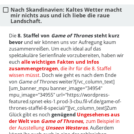
Nach Skandinavien: Kaltes Wetter macht
mir nichts aus und ich liebe die raue
Landschaft.
Die
8. Staffel von
Game of Thrones
steht kurz
bevor
und wir können uns vor Aufregung kaum
zusammenreißen. Um euch ideal auf das
spektakuläre Serienfinale vorzubereiten, haben wir
euch
alle wichtigen Fakten und Infos
zusammengetragen
, die ihr für die 8. Staffel
wissen müsst
. Doch wie geht es nach dem Ende
von
Game of Thrones
weiter?[/vc_column_text]
[um_banner_mpu banner_image="34954"
mpu_image="34955" url="https://wordpress-
featured.spnet-eks-1.prod-3-cbu.fil-vf.de/game-of-
thrones-staffel-8-special/"][vc_column_text]Zum
Glück gibt es noch
genügend
Ungesehenes aus
der Welt von
Game of Thrones,
zum Beispiel in
der Ausstellung
Unseen Westeros
. Außerdem