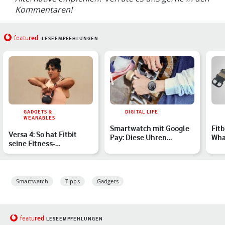
Kommentaren!
red
featu
LESEEMPFEHLUNGEN
GADGETS &
DIGITAL LIFE
WEARABLES
Smartwatch mit Google
Fitb
Versa 4: So hat Fitbit
Pay: Diese Uhren
Wha
seine Fitness-
unterstützen die
auf
Smartwatch verbessert
Bezahlfun…
Smartwatch
Tipps
Gadgets
red
featu
LESEEMPFEHLUNGEN