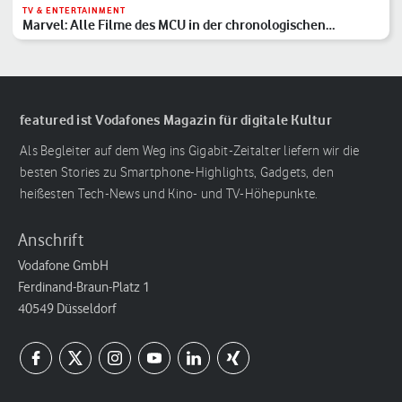
TV & ENTERTAINMENT
Marvel: Alle Filme des MCU in der chronologischen
Reihenfolge
featured ist Vodafones Magazin für digitale Kultur
Als Begleiter auf dem Weg ins Gigabit-Zeitalter liefern wir die
besten Stories zu Smartphone-Highlights, Gadgets, den
heißesten Tech-News und Kino- und TV-Höhepunkte.
Anschrift
Vodafone GmbH
Ferdinand-Braun-Platz 1
40549 Düsseldorf