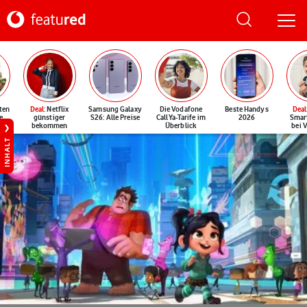
ten
Deal
: Netflix
Samsung Galaxy
Die Vodafone
Beste Handys
Deal
e
günstiger
S26: Alle Preise
CallYa-Tarife im
2026
Smar
bekommen
Überblick
bei 
INHALT