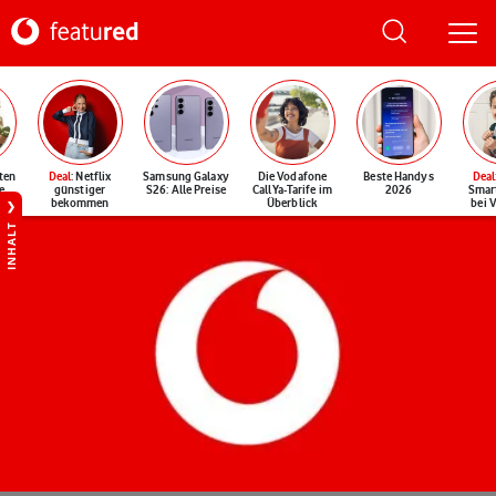
ten
Deal
: Netflix
Samsung Galaxy
Die Vodafone
Beste Handys
Deal
e
günstiger
S26: Alle Preise
CallYa-Tarife im
2026
Smar
bekommen
Überblick
bei 
INHALT