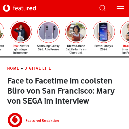
ten
Deal
: Netflix
Samsung Galaxy
Die Vodafone
Beste Handys
Deal
e
günstiger
S26: Alle Preise
CallYa-Tarife im
2026
Smar
bekommen
Überblick
bei 
HOME
»
DIGITAL LIFE
Face to Facetime im coolsten
Büro von San Francisco: Mary
von SEGA im Interview
Featured Redaktion