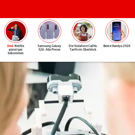
Deal
: Netflix
Samsung Galaxy
Die Vodafone CallYa-
Beste Handys 2026
günstiger
S26: Alle Preise
Tarife im Überblick
bekommen