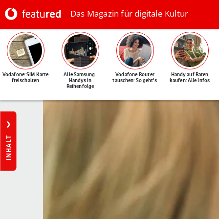
Das Magazin für digitale Kultur
Vodafone: SIM-Karte
Alle Samsung-
Vodafone-Router
Handy auf Raten
freischalten
Handys in
tauschen: So geht's
kaufen: Alle Infos
Reihenfolge
INHALT