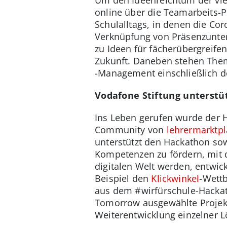
Um den Ideenreichtum der vie
online über die Teamarbeits-P
Schulalltags, in denen die Co
Verknüpfung von Präsenzunte
zu Ideen für fächerübergreife
Zukunft. Daneben stehen Them
-Management einschließlich d
Vodafone Stiftung unterstü
Ins Leben gerufen wurde der
Community von
lehrermarktpl
unterstützt den Hackathon so
Kompetenzen zu fördern, mit 
digitalen Welt werden, entwick
Beispiel den
Klickwinkel
-Wett
aus dem #wirfürschule-Hackat
Tomorrow ausgewählte Projekte
Weiterentwicklung einzelner L