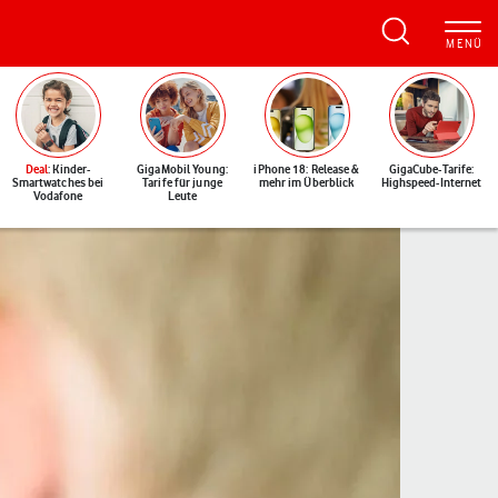
Deal
: Kinder-
GigaMobil Young:
iPhone 18: Release &
GigaCube-Tarife:
Smartwatches bei
Tarife für junge
mehr im Überblick
Highspeed-Internet
Vodafone
Leute