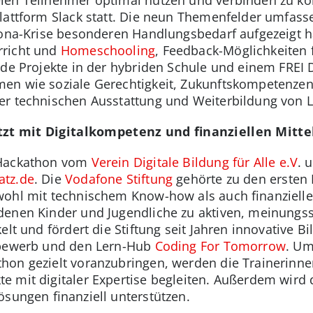
len Teilnehmer optimal nutzen und verbinden zu kö
lattform Slack statt. Die neun Themenfelder umfasse
rona-Krise besonderen Handlungsbedarf aufgezeigt h
rricht und
Homeschooling
, Feedback-Möglichkeiten f
nde Projekte in der hybriden Schule und einem FREI
en wie soziale Gerechtigkeit, Zukunftskompetenze
er technischen Ausstattung und Weiterbildung von L
tzt mit Digitalkompetenz und finanziellen Mitte
 Hackathon vom
Verein Digitale Bildung für Alle e.V
. 
atz.de
. Die
Vodafone Stiftung
gehörte zu den ersten F
wohl mit technischem Know-how als auch finanziel
denen Kinder und Jugendliche zu aktiven, meinungss
elt und fördert die Stiftung seit Jahren innovative
bewerb und den Lern-Hub
Coding For Tomorrow
. Um
hon gezielt voranzubringen, werden die Trainerinne
 mit digitaler Expertise begleiten. Außerdem wird 
ösungen finanziell unterstützen.