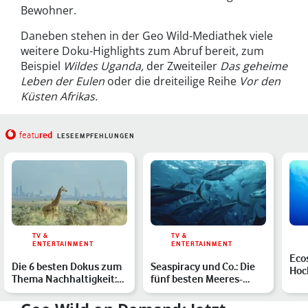
Bewohner.
Daneben stehen in der Geo Wild-Mediathek viele
weitere Doku-Highlights zum Abruf bereit, zum
Beispiel
Wildes Uganda,
der Zweiteiler
Das geheime
Leben der Eulen
oder die dreiteilige Reihe
Vor den
Küsten Afrikas.
red
featu
LESEEMPFEHLUNGEN
TV &
TV &
ENTERTAINMENT
ENTERTAINMENT
Eco
Die 6 besten Dokus zum
Seaspiracy und Co.: Die
Hoc
Thema Nachhaltigkeit:
fünf besten Meeres-
Nat
Breaking Boundaries …
Dokus auf Netflix zum …