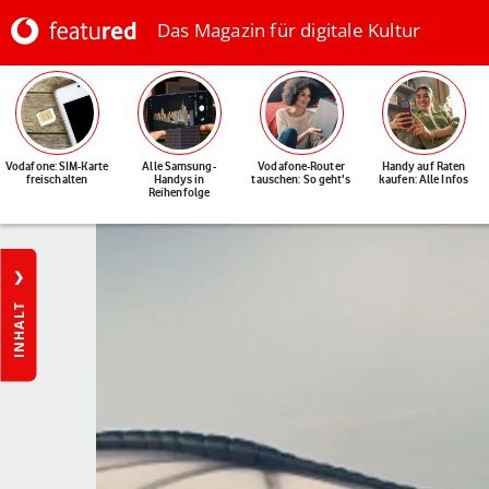
Das Magazin für digitale Kultur
Vodafone: SIM-Karte
Alle Samsung-
Vodafone-Router
Handy auf Raten
freischalten
Handys in
tauschen: So geht's
kaufen: Alle Infos
Reihenfolge
INHALT