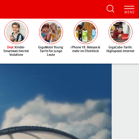
Deal
: Kinder-
GigaMobil Young:
iPhone 18: Release &
GigaCube-Tarife:
Smartwatches bei
Tarife für junge
mehr im Überblick
Highspeed-Internet
Vodafone
Leute