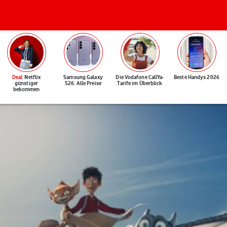
Deal
: Netflix
Samsung Galaxy
Die Vodafone CallYa-
Beste Handys 2026
günstiger
S26: Alle Preise
Tarife im Überblick
bekommen