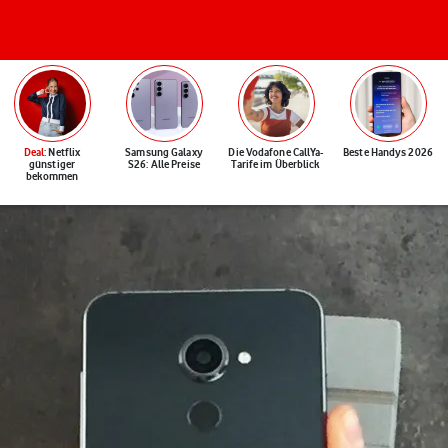
Deal
: Netflix
Samsung Galaxy
Die Vodafone CallYa-
Beste Handys 2026
günstiger
S26: Alle Preise
Tarife im Überblick
bekommen