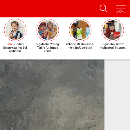
Deal
: Kinder-
GigaMobil Young:
iPhone 18: Release &
GigaCube-Tarife:
Smartwatches bei
Tarife für junge
mehr im Überblick
Highspeed-Internet
Vodafone
Leute