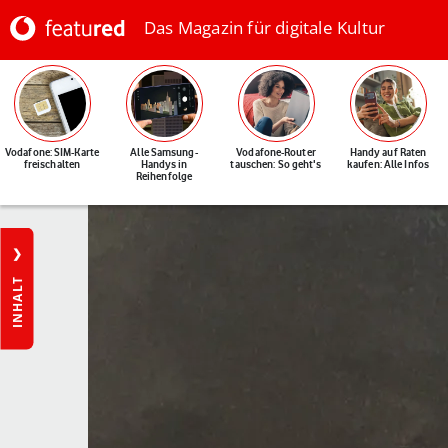
Das Magazin für digitale Kultur
Vodafone: SIM-Karte
Alle Samsung-
Vodafone-Router
Handy auf Raten
freischalten
Handys in
tauschen: So geht's
kaufen: Alle Infos
Reihenfolge
INHALT