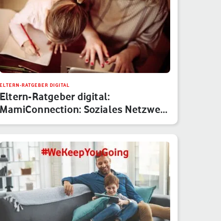
ELTERN-RATGEBER DIGITAL
Eltern-Ratgeber digital:
MamiConnection: Soziales Netzwerk
für Ma…