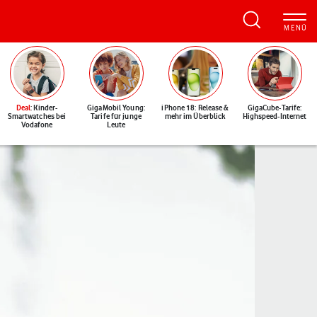
Deal
: Kinder-
GigaMobil Young:
iPhone 18: Release &
GigaCube-Tarife:
Smartwatches bei
Tarife für junge
mehr im Überblick
Highspeed-Internet
Vodafone
Leute