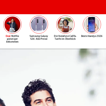
Deal
: Netflix
Samsung Galaxy
Die Vodafone CallYa-
Beste Handys 2026
günstiger
S26: Alle Preise
Tarife im Überblick
bekommen