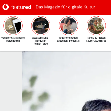
Das Magazin für digitale Kultur
Vodafone: SIM-Karte
Alle Samsung-
Vodafone-Router
Handy auf Raten
freischalten
Handys in
tauschen: So geht's
kaufen: Alle Infos
Reihenfolge