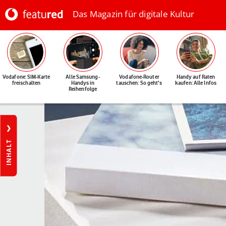
Das Magazin für digitale Kultur
Vodafone: SIM-Karte
Alle Samsung-
Vodafone-Router
Handy auf Raten
freischalten
Handys in
tauschen: So geht's
kaufen: Alle Infos
Reihenfolge
INHALT