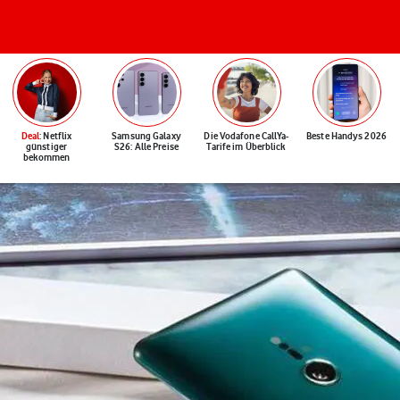
Deal
: Netflix
Samsung Galaxy
Die Vodafone CallYa-
Beste Handys 2026
günstiger
S26: Alle Preise
Tarife im Überblick
bekommen