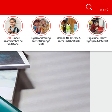
Deal
: Kinder-
GigaMobil Young:
iPhone 18: Release &
GigaCube-Tarife:
Smartwatches bei
Tarife für junge
mehr im Überblick
Highspeed-Internet
Vodafone
Leute