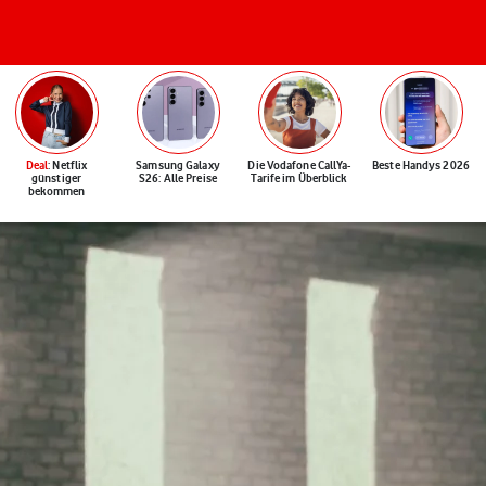
Deal
: Netflix
Samsung Galaxy
Die Vodafone CallYa-
Beste Handys 2026
günstiger
S26: Alle Preise
Tarife im Überblick
bekommen