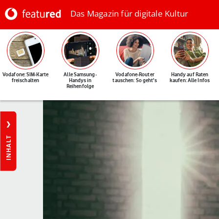
Das Magazin für digitale Kultur
Vodafone: SIM-Karte
Alle Samsung-
Vodafone-Router
Handy auf Raten
freischalten
Handys in
tauschen: So geht's
kaufen: Alle Infos
Reihenfolge
INHALT