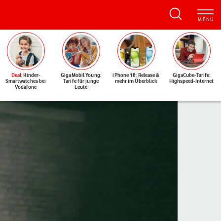
Deal
: Kinder-
GigaMobil Young:
iPhone 18: Release &
GigaCube-Tarife:
Smartwatches bei
Tarife für junge
mehr im Überblick
Highspeed-Internet
Vodafone
Leute