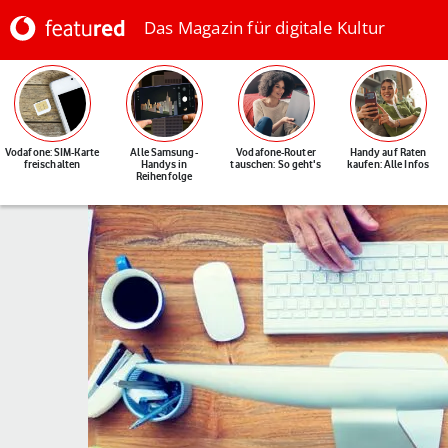
Das Magazin für digitale Kultur
Vodafone: SIM-Karte
Alle Samsung-
Vodafone-Router
Handy auf Raten
freischalten
Handys in
tauschen: So geht's
kaufen: Alle Infos
Reihenfolge