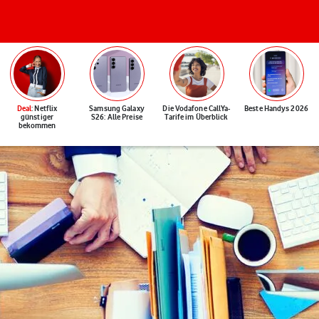
Deal
: Netflix
Samsung Galaxy
Die Vodafone CallYa-
Beste Handys 2026
günstiger
S26: Alle Preise
Tarife im Überblick
bekommen