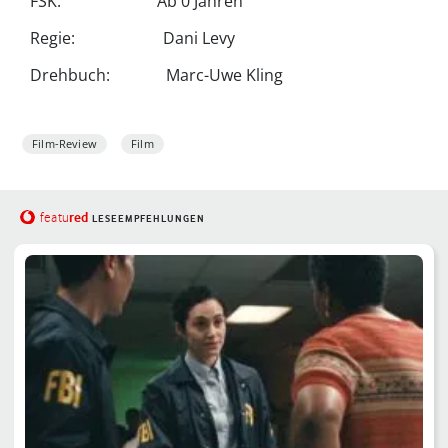
FSK: Ab 0 Jahren
Regie: Dani Levy
Drehbuch: Marc-Uwe Kling
Film-Review
Film
red
featu
LESEEMPFEHLUNGEN