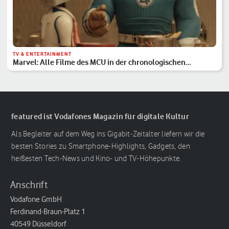
TV & ENTERTAINMENT
Marvel: Alle Filme des MCU in der chronologischen
Reihenfolge
featured ist Vodafones Magazin für digitale Kultur
Als Begleiter auf dem Weg ins Gigabit-Zeitalter liefern wir die
besten Stories zu Smartphone-Highlights, Gadgets, den
heißesten Tech-News und Kino- und TV-Höhepunkte.
Anschrift
Vodafone GmbH
Ferdinand-Braun-Platz 1
40549 Düsseldorf