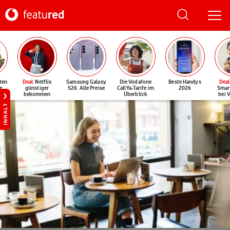
ten
Deal
: Netflix
Samsung Galaxy
Die Vodafone
Beste Handys
Deal
e
günstiger
S26: Alle Preise
CallYa-Tarife im
2026
Smar
bekommen
Überblick
bei 
INHALT