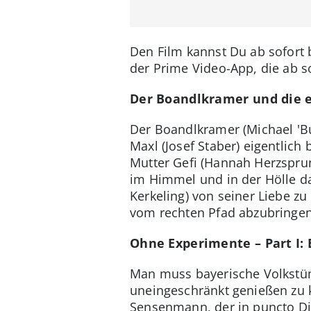
Den Film kannst Du ab sofort
der Prime Video-App, die ab sof
Der Boandlkramer und die 
Der Boandlkramer (Michael 'Bul
Maxl (Josef Staber) eigentlich
Mutter Gefi (Hannah Herzsprung
im Himmel und in der Hölle d
Kerkeling) von seiner Liebe zu
vom rechten Pfad abzubringen
Ohne Experimente – Part I: E
Man muss bayerische Volkstü
uneingeschränkt genießen zu 
Sensenmann, der in puncto Dia