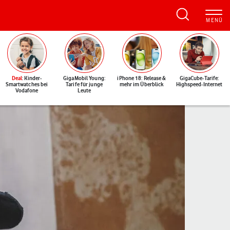
Deal
: Kinder-
GigaMobil Young:
iPhone 18: Release &
GigaCube-Tarife:
Smartwatches bei
Tarife für junge
mehr im Überblick
Highspeed-Internet
Vodafone
Leute