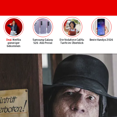
Deal
: Netflix
Samsung Galaxy
Die Vodafone CallYa-
Beste Handys 2026
günstiger
S26: Alle Preise
Tarife im Überblick
bekommen