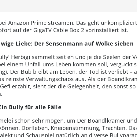
 bei Amazon Prime streamen. Das geht unkompliziert
ort auf der GigaTV Cable Box 2 vorinstalliert ist.
ewige Liebe: Der Sensenmann auf Wolke sieben
ly' Herbig) sammelt seit eh und je die Seelen der Ve
 bei einem Unfall ums Leben kommen soll, verguckt s
). Der Bub bleibt am Leben, der Tod ist verliebt – 
as reinste Verwaltungschaos aus. Als der Boandlkr
 Gefi erzählt, sieht der die Gelegenheit, den sonst 
.
in Bully für alle Fälle
melei schon sehr mögen, um Der Boandlkramer und 
können. Dorfleben, Kneipenstimmung, Trachten. Daz
lekt und Schauspiel natürlich an diverse Bullyparade