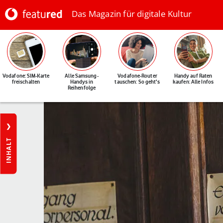
Das Magazin für digitale Kultur
Vodafone: SIM-Karte
Alle Samsung-
Vodafone-Router
Handy auf Raten
freischalten
Handys in
tauschen: So geht's
kaufen: Alle Infos
Reihenfolge
INHALT