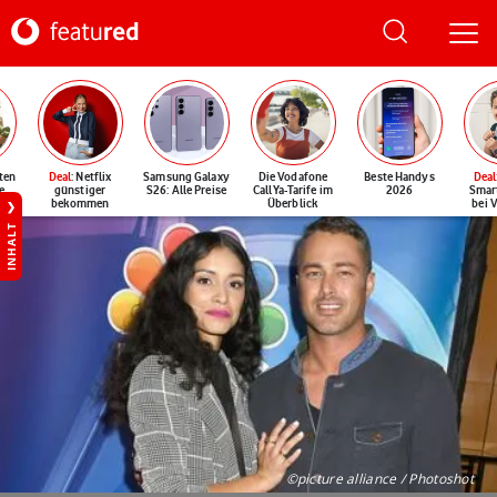
ten
Deal
: Netflix
Samsung Galaxy
Die Vodafone
Beste Handys
Deal
e
günstiger
S26: Alle Preise
CallYa-Tarife im
2026
Smar
bekommen
Überblick
bei 
INHALT
©picture alliance / Photoshot