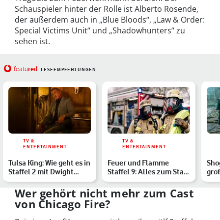
Schauspieler hinter der Rolle ist Alberto Rosende,
der außerdem auch in „Blue Bloods“, „Law & Order:
Special Victims Unit“ und „Shadowhunters“ zu
sehen ist.
red
featu
LESEEMPFEHLUNGEN
TV &
TV &
ENTERTAINMENT
ENTERTAINMENT
Tulsa King: Wie geht es in
Feuer und Flamme
Shog
Staffel 2 mit Dwight
Staffel 9: Alles zum Start
gro
weiter?
der neuen Folgen 2025
geh
Wer gehört nicht mehr zum Cast
von Chicago Fire?