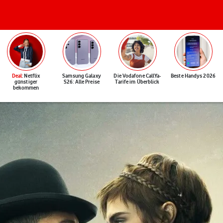
Deal
: Netflix
Samsung Galaxy
Die Vodafone CallYa-
Beste Handys 2026
günstiger
S26: Alle Preise
Tarife im Überblick
bekommen