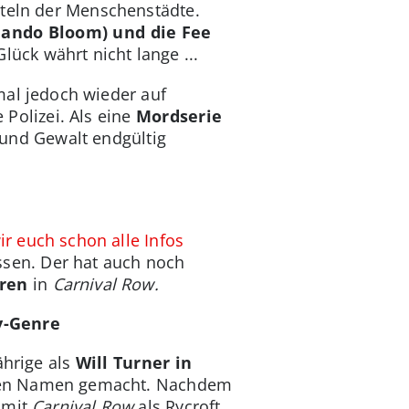
rteln der Menschenstädte.
rlando Bloom) und die Fee
lück währt nicht lange ...
mal jedoch wieder auf
 Polizei. Als eine
Mordserie
 und Gewalt endgültig
wir euch schon alle Infos
ssen. Der hat auch noch
uren
in
Carnival Row.
y-Genre
ährige als
Will Turner in
inen Namen gemacht. Nachdem
 mit
Carnival Row
als Rycroft