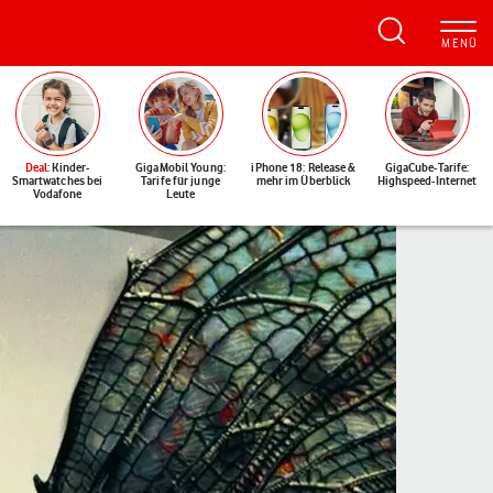
Deal
: Kinder-
GigaMobil Young:
iPhone 18: Release &
GigaCube-Tarife:
Smartwatches bei
Tarife für junge
mehr im Überblick
Highspeed-Internet
Vodafone
Leute