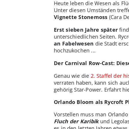
Heute leben die Wesen als Flü
Unter diesen Umständen tref
Vignette Stonemoss
(Cara De
Erst sieben Jahre später
find
unterschiedlichen Seiten. Rycro
an Fabelwesen
die Stadt ers
hochzukochen ...
Der Carnival Row-Cast: Dies
Genau wie die
2. Staffel der 
verraten haben, kann sich au
gehörig Star-Power. Erfahrt hi
Orlando Bloom als Rycroft P
Vorstellen muss man Orlando Bl
Fluch der Karibik
und Legola
es in den letzten Jahren etwa