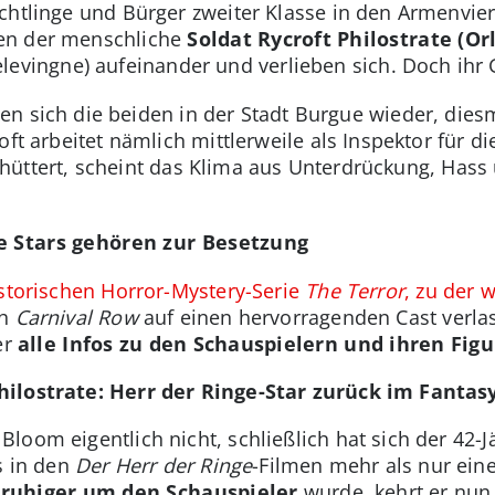
chtlinge und Bürger zweiter Klasse in den Armenvie
fen der menschliche
Soldat Rycroft Philostrate (O
levingne) aufeinander und verlieben sich. Doch ihr G
en sich die beiden in der Stadt Burgue wieder, dies
ft arbeitet nämlich mittlerweile als Inspektor für die
chüttert, scheint das Klima aus Unterdrückung, Hass
e Stars gehören zur Besetzung
historischen Horror-Mystery-Serie
The Terror
, zu der 
ch
Carnival Row
auf einen hervorragenden Cast verla
er
alle Infos zu den Schauspielern und ihren Fig
hilostrate: Herr der Ringe-Star zurück im Fantas
oom eigentlich nicht, schließlich hat sich der 42-J
s in den
Der Herr der Ringe
-Filmen mehr als nur e
s
ruhiger um den Schauspieler
wurde, kehrt er nun