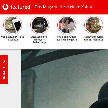
Das Magazin für digitale Kultur
Vodafone: SIM-Karte
Alle Samsung-
Vodafone-Router
Handy auf Raten
freischalten
Handys in
tauschen: So geht's
kaufen: Alle Infos
Reihenfolge
INHALT