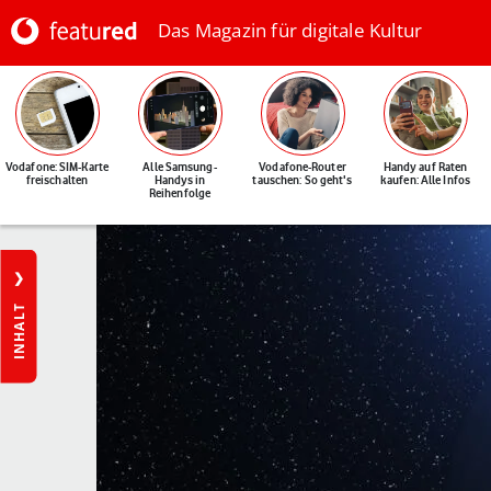
Das Magazin für digitale Kultur
Vodafone: SIM-Karte
Alle Samsung-
Vodafone-Router
Handy auf Raten
freischalten
Handys in
tauschen: So geht's
kaufen: Alle Infos
Reihenfolge
INHALT