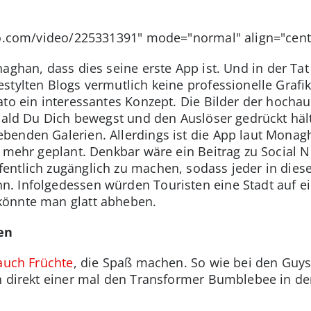
eo.com/video/225331391" mode="normal" align="cente
aghan, dass dies seine erste App ist. Und in der T
stylten Blogs vermutlich keine professionelle Grafik
ato ein interessantes Konzept. Die Bilder der hoch
obald Du Dich bewegst und den Auslöser gedrückt häl
enden Galerien. Allerdings ist die App laut Monagh
h mehr geplant. Denkbar wäre ein Beitrag zu Social 
fentlich zugänglich zu machen, sodass jeder in di
 Infolgedessen würden Touristen eine Stadt auf ei
könnte man glatt abheben.
en
auch Früchte
, die Spaß machen. So wie bei den Guys
h direkt einer mal den Transformer Bumblebee in de