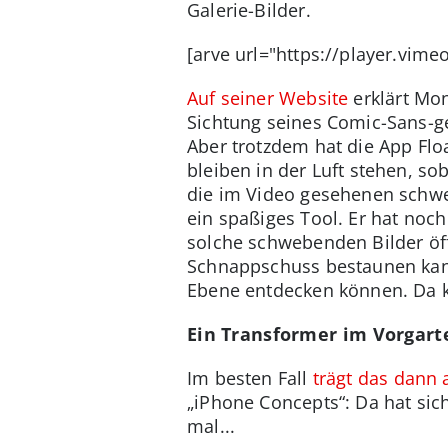
Galerie-Bilder.
[arve url="https://player.vim
Auf seiner Website
erklärt Mon
Sichtung seines Comic-Sans-ge
Aber trotzdem hat die App Flo
bleiben in der Luft stehen, s
die im Video gesehenen schweb
ein spaßiges Tool. Er hat noc
solche schwebenden Bilder öf
Schnappschuss bestaunen kann.
Ebene entdecken können. Da 
Ein Transformer im Vorgart
Im besten Fall
trägt das dann 
„iPhone Concepts“: Da hat sic
mal...