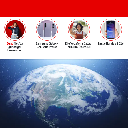
Deal
: Netflix
Samsung Galaxy
Die Vodafone CallYa-
Beste Handys 2026
günstiger
S26: Alle Preise
Tarife im Überblick
bekommen