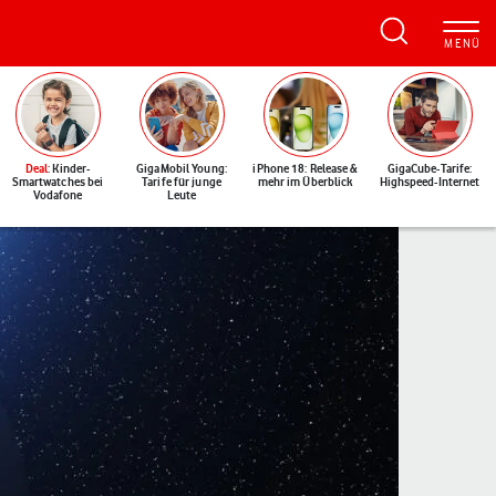
Deal
: Kinder-
GigaMobil Young:
iPhone 18: Release &
GigaCube-Tarife:
Smartwatches bei
Tarife für junge
mehr im Überblick
Highspeed-Internet
Vodafone
Leute