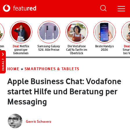
ten
Deal
: Netflix
Samsung Galaxy
Die Vodafone
Beste Handys
Deal
e
günstiger
S26: Alle Preise
CallYa-Tarife im
2026
Smar
bekommen
Überblick
bei 
INHALT
HOME
»
SMARTPHONES & TABLETS
Apple Business Chat: Vodafone
startet Hilfe und Beratung per
Messaging
Gerrit Schwerz