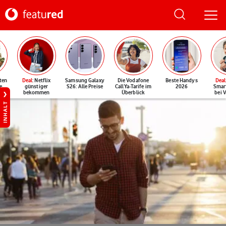
ten
Deal
: Netflix
Samsung Galaxy
Die Vodafone
Beste Handys
Deal
e
günstiger
S26: Alle Preise
CallYa-Tarife im
2026
Smar
bekommen
Überblick
bei 
INHALT