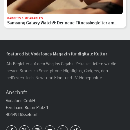
GADGETS & WEARABLES
Samsung Galaxy Watch9: Der neue Fitnessbegleiter am
Handgelenk
featured ist Vodafones Magazin für digitale Kultur
Als Begleiter auf dem Weg ins Gigabit-Zeitalter liefern wir die
besten Stories zu Smartphone-Highlights, Gadgets, den
heißesten Tech-News und Kino- und TV-Höhepunkte.
Anschrift
Vodafone GmbH
Ferdinand-Braun-Platz 1
40549 Düsseldorf