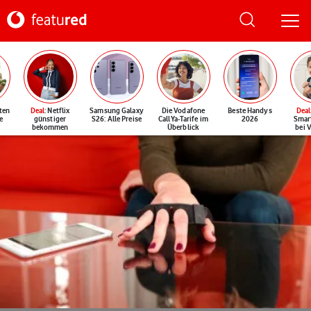
ten
Deal
: Netflix
Samsung Galaxy
Die Vodafone
Beste Handys
Deal
e
günstiger
S26: Alle Preise
CallYa-Tarife im
2026
Smar
bekommen
Überblick
bei 