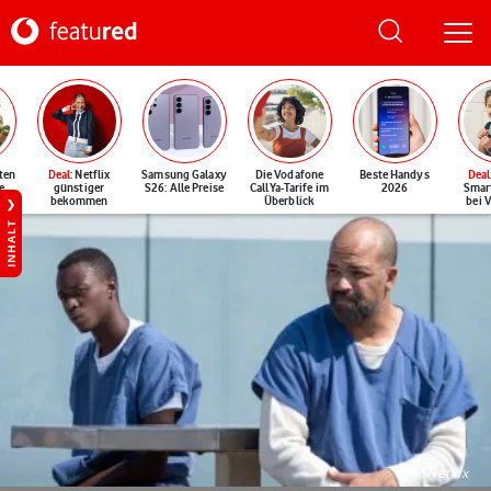
ten
Deal
: Netflix
Samsung Galaxy
Die Vodafone
Beste Handys
Deal
e
günstiger
S26: Alle Preise
CallYa-Tarife im
2026
Smar
bekommen
Überblick
bei 
INHALT
©Netflix