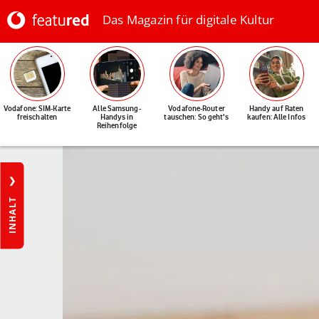
Das Magazin für digitale Kultur
Vodafone: SIM-Karte
Alle Samsung-
Vodafone-Router
Handy auf Raten
freischalten
Handys in
tauschen: So geht's
kaufen: Alle Infos
Reihenfolge
INHALT