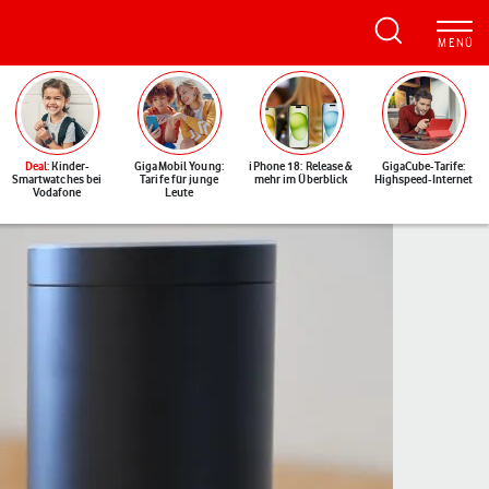
Deal
: Kinder-
GigaMobil Young:
iPhone 18: Release &
GigaCube-Tarife:
Smartwatches bei
Tarife für junge
mehr im Überblick
Highspeed-Internet
Vodafone
Leute