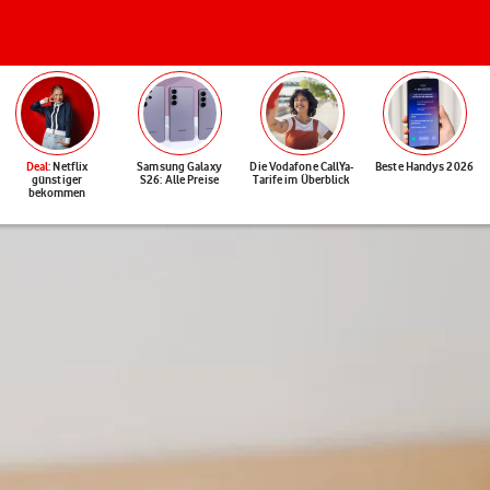
Deal
: Netflix
Samsung Galaxy
Die Vodafone CallYa-
Beste Handys 2026
günstiger
S26: Alle Preise
Tarife im Überblick
bekommen