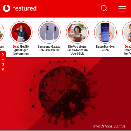
ten
Deal
: Netflix
Samsung Galaxy
Die Vodafone
Beste Handys
Deal
e
günstiger
S26: Alle Preise
CallYa-Tarife im
2026
Smar
bekommen
Überblick
bei 
INHALT
©Vodafone Institut