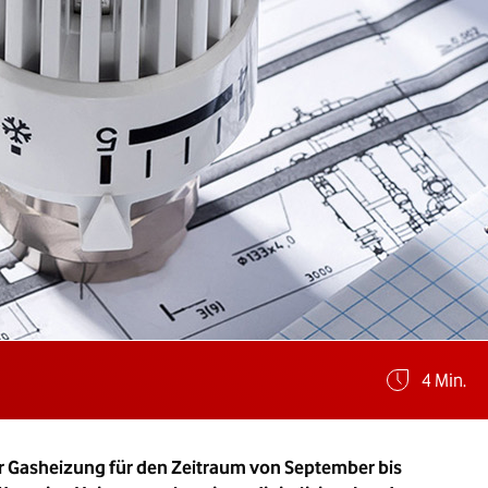
Geschätz
4 Min.
er Gasheizung für den Zeitraum von September bis