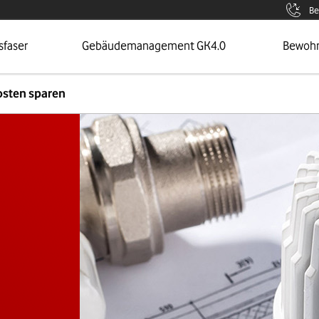
Be
 Seite
Öffnet Menü
Zur Sei
sfaser
Gebäudemanagement GK4.0
Bewoh
osten sparen