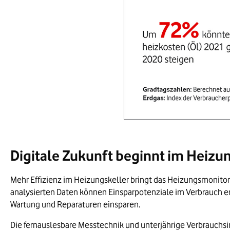
Bild vergrößern:
Bildinformationen:
Digitale Zukunft beginnt im Heizu
Prognose für die Heizkostena
Die Grafik zeigt vier zentral
Mehr Effizienz im Heizungskeller bringt das Heizungsmonitori
Der Ölpreis ist im Jahr 20
analysierten Daten können Einsparpotenziale im Verbrauch erk
Die Raumheizkosten bei Öl
Wartung und Reparaturen einsparen.
Der Gaspreis ist im Jahr 2
Die fernauslesbare Messtechnik und unterjährige Verbrauchs
Die Raumheizkosten bei Ga