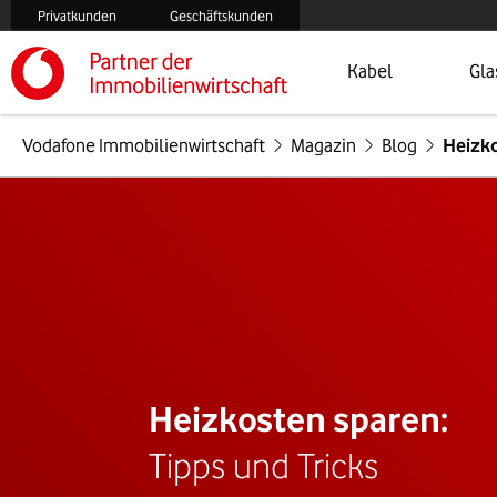
Privatkunden
Geschäftskunden
Öffnet Menü
Zur
Kabel
Gla
Vodafone Immobilienwirtschaft
Magazin
Blog
Heizk
Heizkosten sparen:
Tipps und Tricks