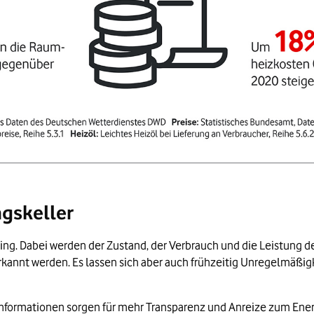
ngskeller
brechnung 2021: Steigende Energiepreise sorgen für hohe Nach
e Aussagen zu gestiegenen Energiepreisen und deren Auswirkung a
ng. Dabei werden der Zustand, der Verbrauch und die Leistung de
21 um 52 % gegenüber dem Jahr 2020 gestiegen.
annt werden. Es lassen sich aber auch frühzeitig Unregelmäßigk
heizung könnten im Jahr 2021 um 72 % gegenüber dem Vorjahr s
021 um 4,2 % gegenüber dem Jahr 2020 gestiegen.
informationen sorgen für mehr Transparenz und Anreize zum Ener
sheizung könnten im Jahr 2021 um 18 % gegenüber 2020 steige