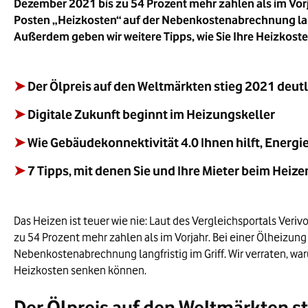
Dezember 2021 bis zu 54 Prozent mehr zahlen als im Vorjah
Posten „Heizkosten“ auf der Nebenkostenabrechnung langf
Außerdem geben wir weitere Tipps, wie Sie Ihre Heizkos
➤
Der Ölpreis auf den Weltmärkten stieg 2021 deutl
➤
Digitale Zukunft beginnt im Heizungskeller
➤
Wie Gebäudekonnektivität 4.0 Ihnen hilft, Energi
➤
7 Tipps, mit denen Sie und Ihre Mieter beim Heiz
Das Heizen ist teuer wie nie: Laut des Vergleichsportals Veriv
zu 54 Prozent mehr zahlen als im Vorjahr. Bei einer Ölheizung 
Nebenkostenabrechnung langfristig im Griff. Wir verraten, wa
Heizkosten senken können.
Der Ölpreis auf den Weltmärkten s