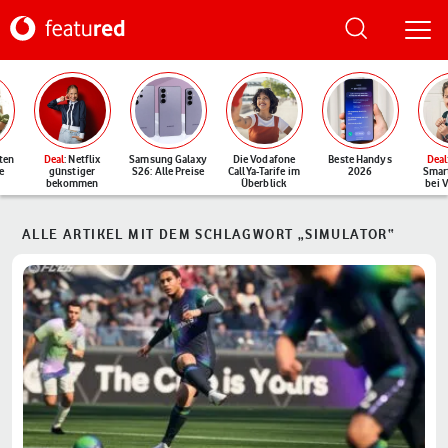
ten
Deal
: Netflix
Samsung Galaxy
Die Vodafone
Beste Handys
Deal
e
günstiger
S26: Alle Preise
CallYa-Tarife im
2026
Smar
bekommen
Überblick
bei 
ALLE ARTIKEL MIT DEM SCHLAGWORT „SIMULATOR“