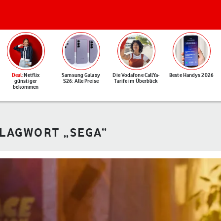
Deal
: Netflix
Samsung Galaxy
Die Vodafone CallYa-
Beste Handys 2026
günstiger
S26: Alle Preise
Tarife im Überblick
bekommen
HLAGWORT „SEGA“