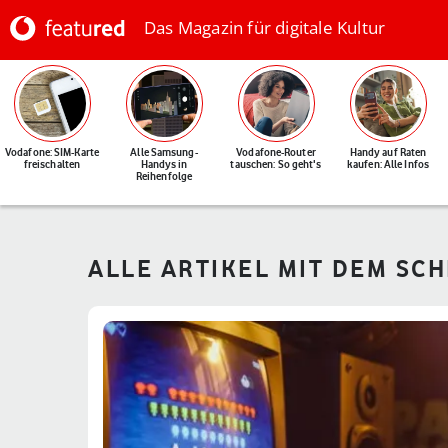
Das Magazin für digitale Kultur
Vodafone: SIM-Karte
Alle Samsung-
Vodafone-Router
Handy auf Raten
freischalten
Handys in
tauschen: So geht's
kaufen: Alle Infos
Reihenfolge
ALLE ARTIKEL MIT DEM SC