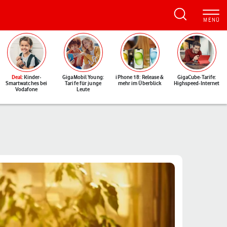
Deal
: Kinder-
GigaMobil Young:
iPhone 18: Release &
GigaCube-Tarife:
Smartwatches bei
Tarife für junge
mehr im Überblick
Highspeed-Internet
Vodafone
Leute