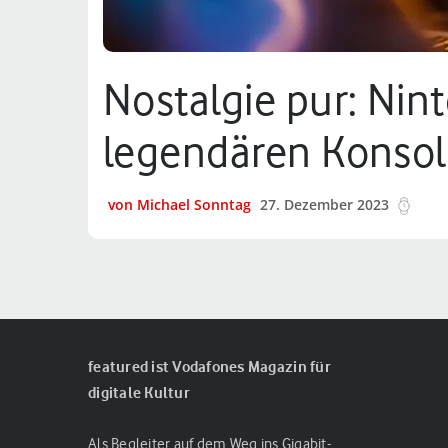
Nostalgie pur: Nin
legendären Konsol
von Michael Sonntag
27. Dezember 2023
11 m
featured ist Vodafones Magazin für
digitale Kultur
Als Begleiter auf dem Weg ins Gigabit-