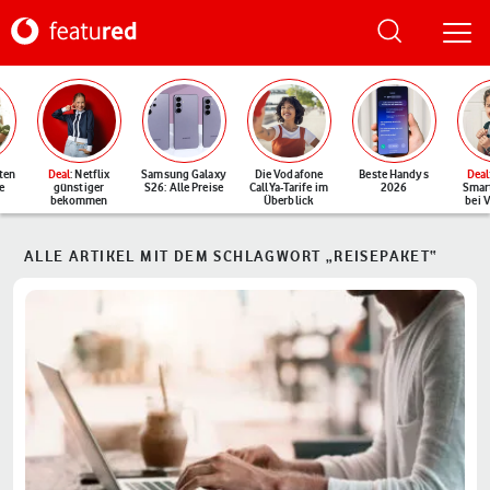
ten
Deal
: Netflix
Samsung Galaxy
Die Vodafone
Beste Handys
Deal
e
günstiger
S26: Alle Preise
CallYa-Tarife im
2026
Smar
bekommen
Überblick
bei 
ALLE ARTIKEL MIT DEM SCHLAGWORT „REISEPAKET“