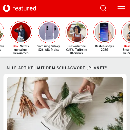
ten
Deal
: Netflix
Samsung Galaxy
Die Vodafone
Beste Handys
Deal
e
günstiger
S26: Alle Preise
CallYa-Tarife im
2026
Smar
bekommen
Überblick
bei 
ALLE ARTIKEL MIT DEM SCHLAGWORT „PLANET“