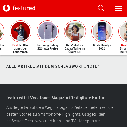
ten
Deal
: Netflix
Samsung Galaxy
Die Vodafone
Beste Handys
Deal
e
günstiger
S26: Alle Preise
CallYa-Tarife im
2026
Smar
bekommen
Überblick
bei 
ALLE ARTIKEL MIT DEM SCHLAGWORT „NOTE“
featured ist Vodafones Magazin für digitale Kultur
Als Begleiter auf dem Weg ins Gigabit-Zeitalter liefern wir die
besten Stories zu Smartphone-Highlights, Gadgets, den
heißesten Tech-News und Kino- und TV-Höhepunkte.