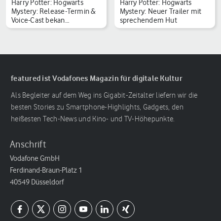
Harry Potter: Hogwarts
Harry Potter: Hogwarts
Mystery: Release-Termin &
Mystery: Neuer Trailer mit
Voice-Cast bekan…
sprechendem Hut
featured ist Vodafones Magazin für digitale Kultur
Als Begleiter auf dem Weg ins Gigabit-Zeitalter liefern wir die
besten Stories zu Smartphone-Highlights, Gadgets, den
heißesten Tech-News und Kino- und TV-Höhepunkte.
Anschrift
Vodafone GmbH
Ferdinand-Braun-Platz 1
40549 Düsseldorf