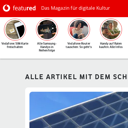
Das Magazin für digitale Kultur
Vodafone: SIM-Karte
Alle Samsung-
Vodafone-Router
Handy auf Raten
freischalten
Handys in
tauschen: So geht's
kaufen: Alle Infos
Reihenfolge
ALLE ARTIKEL MIT DEM SC