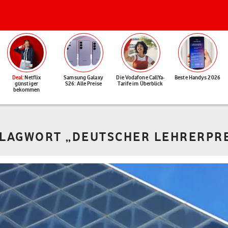
Deal
: Netflix
Samsung Galaxy
Die Vodafone CallYa-
Beste Handys 2026
günstiger
S26: Alle Preise
Tarife im Überblick
bekommen
HLAGWORT „DEUTSCHER LEHRERPRE