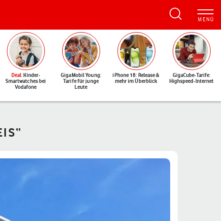
Deal
: Kinder-
GigaMobil Young:
iPhone 18: Release &
GigaCube-Tarife:
Smartwatches bei
Tarife für junge
mehr im Überblick
Highspeed-Internet
Vodafone
Leute
IS“