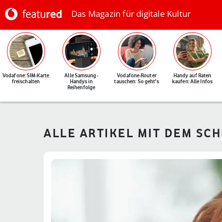
Das Magazin für digitale Kultur
Vodafone: SIM-Karte
Alle Samsung-
Vodafone-Router
Handy auf Raten
freischalten
Handys in
tauschen: So geht's
kaufen: Alle Infos
Reihenfolge
ALLE ARTIKEL MIT DEM SC