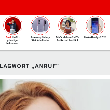
Deal
: Netflix
Samsung Galaxy
Die Vodafone CallYa-
Beste Handys 2026
günstiger
S26: Alle Preise
Tarife im Überblick
bekommen
HLAGWORT „ANRUF“