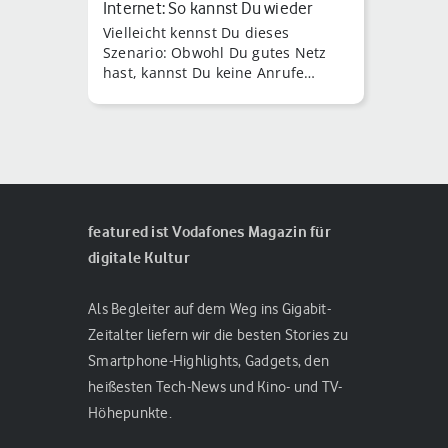
Internet: So kannst Du wieder
Vielleicht kennst Du dieses
telefo…
Szenario: Obwohl Du gutes Netz
hast, kannst Du keine Anrufe
tätigen oder entgegennehmen.
featured ist Vodafones Magazin für
digitale Kultur
Als Begleiter auf dem Weg ins Gigabit-
Zeitalter liefern wir die besten Stories zu
Smartphone-Highlights, Gadgets, den
heißesten Tech-News und Kino- und TV-
Höhepunkte.