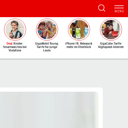
Deal
: Kinder-
GigaMobil Young:
iPhone 18: Release &
GigaCube-Tarife:
Smartwatches bei
Tarife für junge
mehr im Überblick
Highspeed-Internet
Vodafone
Leute