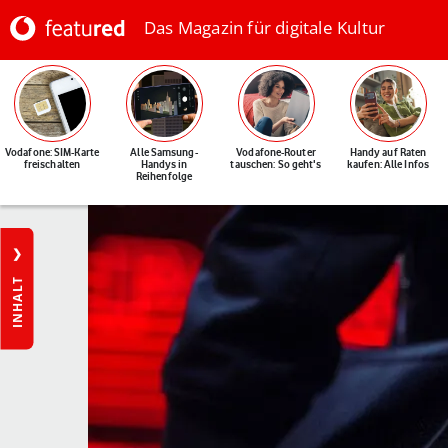
Das Magazin für digitale Kultur
Vodafone: SIM-Karte
Alle Samsung-
Vodafone-Router
Handy auf Raten
freischalten
Handys in
tauschen: So geht's
kaufen: Alle Infos
Reihenfolge
INHALT