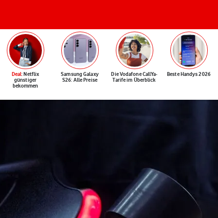
Deal
: Netflix
Samsung Galaxy
Die Vodafone CallYa-
Beste Handys 2026
günstiger
S26: Alle Preise
Tarife im Überblick
bekommen