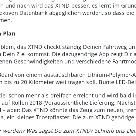
ach und nach wird das XTND besser, es lernt im Gru
llektiven Datenbank abgeglichen werden, so dass di
rnen.
h Plan
blem, das XTND checkt ständig Deinen Fahrtweg un
n Dein Ziel kommst. Die dazugehörige App zeigt Dir
enen Geschwindigkeiten und verschiedene Fahrtmod
Board von einem austauschbaren Lithium-Polymer-Ak
 bis zu 20 Kilometer weit tragen soll. Bunte LED-Be
ziel schon mehr als dreifach erreicht und wird bald i
 auf Rollen 2018 (Voraussichtliche Lieferung: Nächst
– aber: Das XTND könnte das Zeug zum neuen, trendi
 ja, ein kleines Trostpflaster: Die zum XTND gehörig
ner werden? Was sagst Du zum XTND? Schreib uns Dei