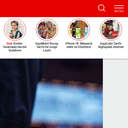
Deal
: Kinder-
GigaMobil Young:
iPhone 18: Release &
GigaCube-Tarife:
Smartwatches bei
Tarife für junge
mehr im Überblick
Highspeed-Internet
Vodafone
Leute