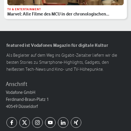
TV & ENTERTAINMENT
Marvel: Alle Filme des MCU in der chronologischen
Reihenfolge
featured ist Vodafones Magazin für digitale Kultur
Als Begleiter auf dem Weg ins Gigabit-Zeitalter liefern wir die
besten Stories zu Smartphone-Highlights, Gadgets, den
heißesten Tech-News und Kino- und TV-Höhepunkte.
Anschrift
Vodafone GmbH
Ferdinand-Braun-Platz 1
40549 Düsseldorf