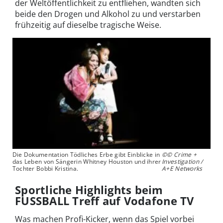
der Weltöffentlichkeit zu entfliehen, wandten sich
beide den Drogen und Alkohol zu und verstarben
frühzeitig auf dieselbe tragische Weise.
Die Dokumentation Tödliches Erbe gibt Einblicke in
©© Crime +
das Leben von Sängerin Whitney Houston und ihrer
Investigation /
Tochter Bobbi Kristina.
A+E Networks
Sportliche Highlights beim
FUSSBALL Treff auf Vodafone TV
Was machen Profi-Kicker, wenn das Spiel vorbei