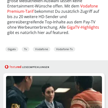
große Mediatheken-Auswahl lassen keine
Entertainment-Wünsche offen. Mit dem
Vodafone
Premium-Tarif
bekommst Du zusätzlich Zugriff auf
bis zu 20 weitere HD-Sender und
genreübergreifende Top-Inhalte aus dem Pay-TV
ohne Werbeunterbrechung. Alle
GigaTV-Highlights
gibt es natürlich hier auf featured.
Gigatv
Tv
Vodafone
Vodafone-Tv
red
featu
LESEEMPFEHLUNGEN