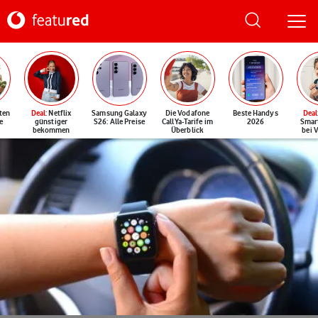
ten
Deal
: Netflix
Samsung Galaxy
Die Vodafone
Beste Handys
Deal
e
günstiger
S26: Alle Preise
CallYa-Tarife im
2026
Smar
bekommen
Überblick
bei 