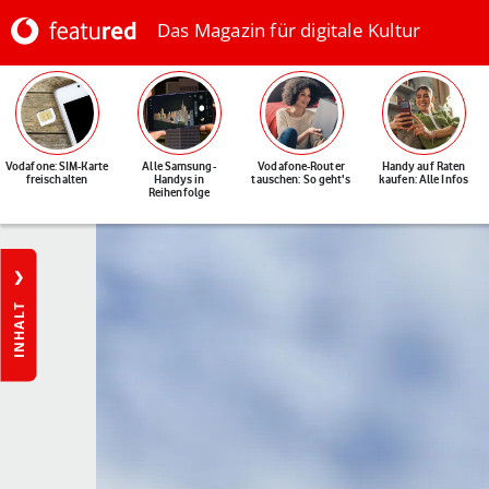
Das Magazin für digitale Kultur
Vodafone: SIM-Karte
Alle Samsung-
Vodafone-Router
Handy auf Raten
freischalten
Handys in
tauschen: So geht's
kaufen: Alle Infos
Reihenfolge
INHALT