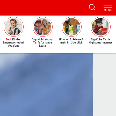
Deal
: Kinder-
GigaMobil Young:
iPhone 18: Release &
GigaCube-Tarife:
Smartwatches bei
Tarife für junge
mehr im Überblick
Highspeed-Internet
Vodafone
Leute