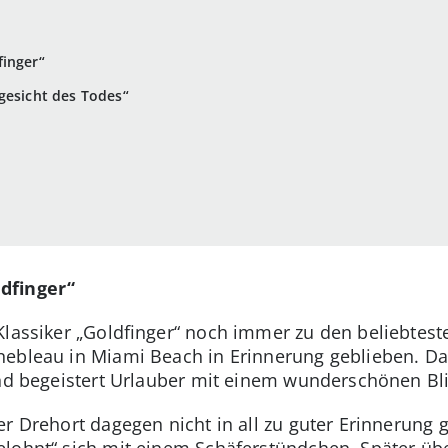
finger“
gesicht des Todes“
dfinger“
lassiker „Goldfinger“ noch immer zu den beliebteste
ebleau in Miami Beach in Erinnerung geblieben. Das
und begeistert Urlauber mit einem wunderschönen Bl
r Drehort dagegen nicht in all zu guter Erinnerung g
elohnt“ sich mit einem Schäferstündchen. Später über