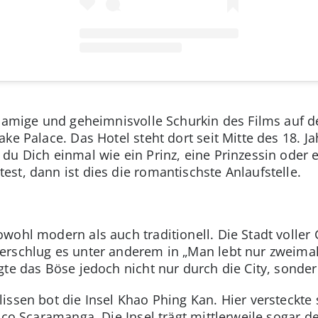
hnamige und geheimnisvolle Schurkin des Films auf d
ke Palace. Das Hotel steht dort seit Mitte des 18. Ja
du Dich einmal wie ein Prinz, eine Prinzessin oder
st, dann ist dies die romantischste Anlaufstelle.
wohl modern als auch traditionell. Die Stadt voller
erschlug es unter anderem in „Man lebt nur zweimal
gte das Böse jedoch nicht nur durch die City, sonde
issen bot die Insel Khao Phing Kan. Hier versteckte
isco Scaramanga. Die Insel trägt mittlerweile sogar