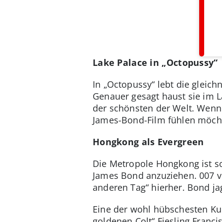
Lake Palace in „Octopussy“
In „Octopussy“ lebt die gleic
Genauer gesagt haust sie im La
der schönsten der Welt. Wenn 
James-Bond-Film fühlen möchte
Hongkong als Evergreen
Die Metropole Hongkong ist so
James Bond anzuziehen. 007 v
anderen Tag“ hierher. Bond ja
Eine der wohl hübschesten Kul
goldenen Colt“ Fiesling Franc