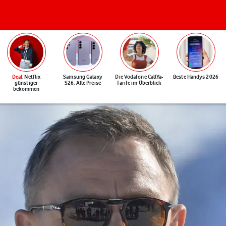
Deal
: Netflix
Samsung Galaxy
Die Vodafone CallYa-
Beste Handys 2026
günstiger
S26: Alle Preise
Tarife im Überblick
bekommen